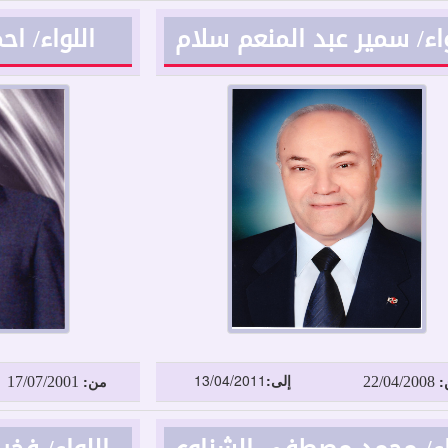
واء/ سمير عبد المنعم سلام
اللواء/ ا
17/07/2001
22/04/2008
إلى:
13/04/2011
:
من: