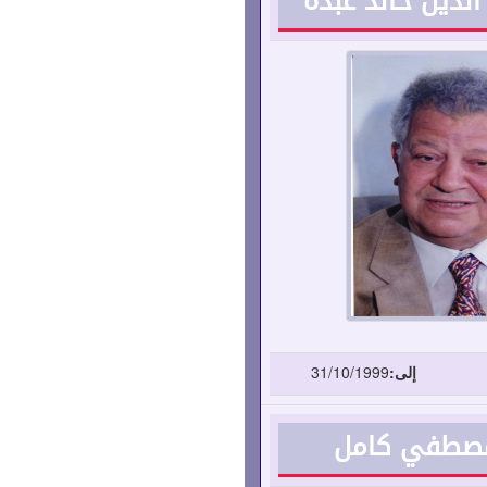
 الدين خالد عبده
إلى:
31/10/1999
 مصطفي كامل