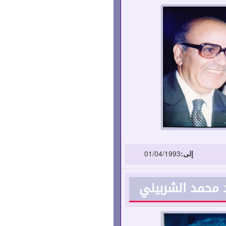
إلى:
01/04/1993
د محمد الشربيني