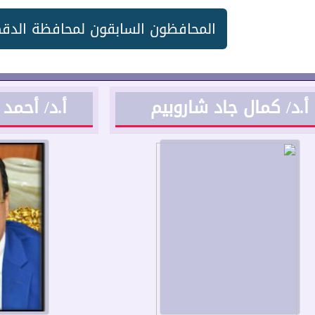
المحافظون السابقون لمحافظة الدق
أ.د/ كمال جاد شاروبيم
أ.د/ أحمد