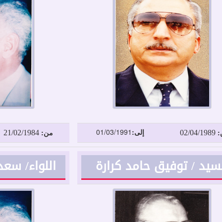
21/02/1984
02/04/1989
إلى:
01/03/1991
:
من:
سيد / توفيق حامد كرارة
اللواء/ سع