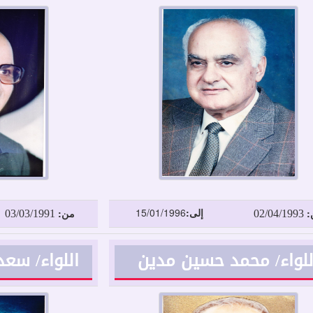
03/03/1991
02/04/1993
إلى:
15/01/1996
:
من:
للواء/ محمد حسين مدين
اللواء/ سع