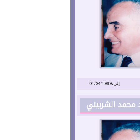
إلى:
01/04/1989
د محمد الشربيني