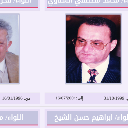
اء/ محمد مصطفي الشناوي
اللواء/ فخر
16/01/1996
31/10/1999
إلى:
16/07/2001
:
من:
لواء/ ابراهيم حسن الشيخ
اللواء/