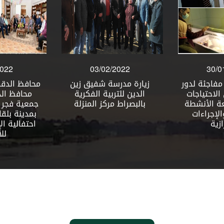
2022
30/01/2022
31/0
يبية لجميع
زيارات ميدانية مفاجئة لدور
زيارة مدر
لاجتماعيين
الرعاية لذوي الاحتياجات
الدين للت
بالأنشطة
الخاصة لمتابعة الأنشطة
بالبصراط 
تب التأهيل -
والخدمات والإجراءات
 ومراكز
الاحترازية
لتأهيل
لية