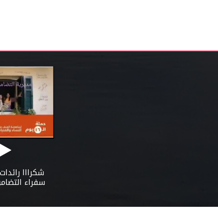
شكرااا رائدات الدقهلية _
شكرااا رائدات
سفراء التضامن الاجتماعى
سفراء التضامن