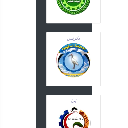
دكرنس
اجا