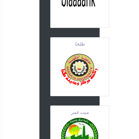
طلخا
ميت غمر