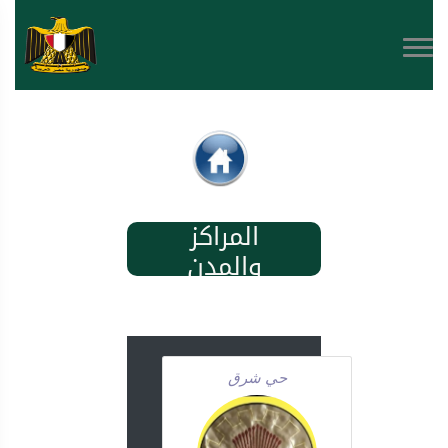
المراكز
والمدن
حي شرق