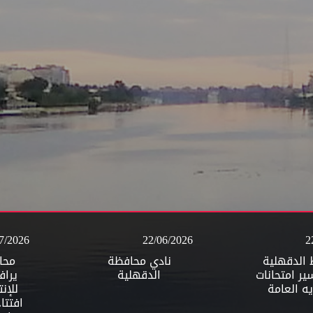
6/2026
22/06/2026
1
الدقهلية
محافظ الدقهلية
نا
وير حديقه
يتفقد سير امتحانات
برى القطار
الثانويه العامة