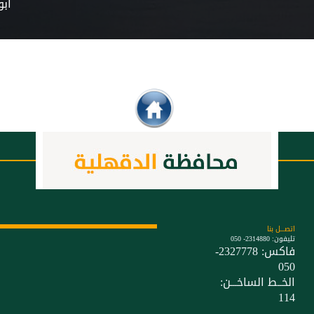
اتصـــل بنا
تليفون: 2314880- 050
فاكس: 2327778-
050
الخــط الساخـــن:
114