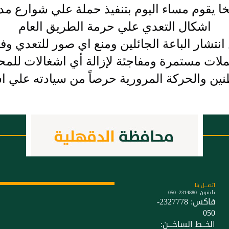
خا يقوم مساء اليوم بتنفيذ حملة علي شوارع مد
اشكال التعدي علي حرمة الطريق العام
انتشار الباعة الجائلين ومنع اي صور للتعدي و
لات مستمرة ومفاجئة لإزالة أي اشغالات للمحلا
ين والحركة المرورية حرصاً من سيادته علي ا
اتصـــل بنا
تليفون: 2314880- 050
فاكس: 2327778-
050
الخــط الساخـــن: