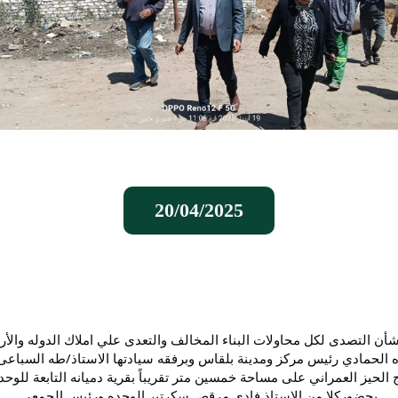
20/04/2025
أن التصدى لكل محاولات البناء المخالف والتعدى علي املاك الدوله والأراض
لحمادي رئيس مركز ومدينة بلقاس وبرفقه سيادتها الاستاذ/طه السباعى
 الحيز العمراني على مساحة خمسين متر تقريباً بقرية دميانه التابعة للوح
بحضوركلا من الاستاذ فادى مرقص سكرتير الوحده ورئيس الجمعي