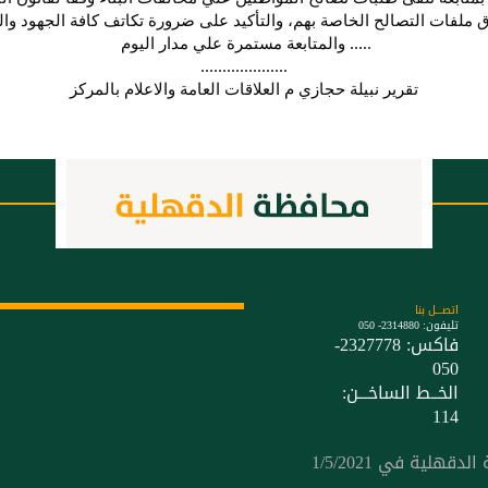
اق ملفات التصالح الخاصة بهم، والتأكيد على ضرورة تكاتف كافة الجهود وال
..... والمتابعة مستمرة علي مدار اليوم 
....................
تقرير نبيلة حجازي م العلاقات العامة والاعلام بالمركز
اتصـــل بنا
تليفون: 2314880- 050
فاكس: 2327778-
050
الخــط الساخـــن:
114
لية في 1/5/2021