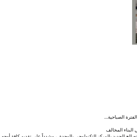
 البناء المخالف
قام السيد المحاسب /نادر محي الدين بشير رئيس مركز ومدينة المطرية بمتابعة تلقى طلبات تصالح المواطنين علي مخالفات البناء وفقا لقانون التصالح الجديد بالمركز التكنولوجي بالوحدة  ، مشدداً على تقديم كافة أوجه 