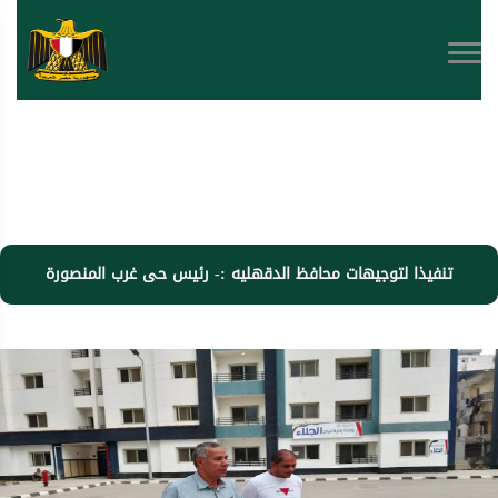
تنفيذا لتوجيهات محافظ الدقهليه :- رئيس حى غرب المنصورة
يتابع أعمال تسكين الوحدات السكنيه بمشروع أبراج الجلاء ضمن
مشروع تطوير عواصم المحافظات