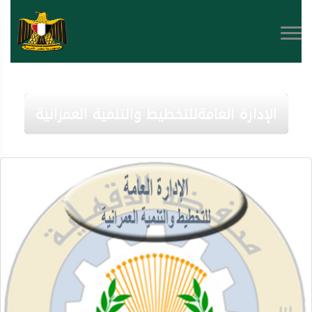
الإدارة العامةللتخطيط والتنمية العمرانية